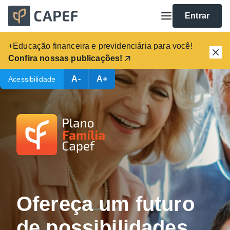
Entrar
+Educação financeira e previdenciária para você!
Confira nossas publicações!
A-
A+
Acessibilidade
Ofereça um futuro
de possibilidades