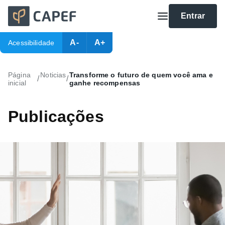
Entrar
A-
A+
Acessibilidade
Página
Noticias
Transforme o futuro de quem você ama e
/
/
inicial
ganhe recompensas
Publicações