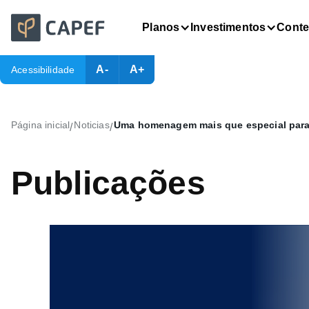
Planos
Investimentos
Cont
A-
A+
Acessibilidade
Página inicial
Noticias
Uma homenagem mais que especial par
/
/
Publicações