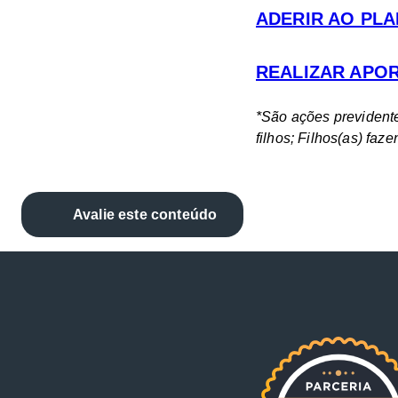
ADERIR AO PLA
REALIZAR APO
*São ações prevident
filhos; Filhos(as) fa
Avalie este conteúdo