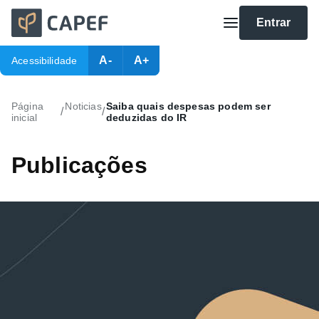
Entrar
A-
A+
Acessibilidade
Página
Noticias
Saiba quais despesas podem ser
/
/
inicial
deduzidas do IR
Publicações