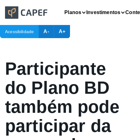
Planos
Investimentos
Cont
A-
A+
Acessibilidade
Participante
do Plano BD
também pode
participar da