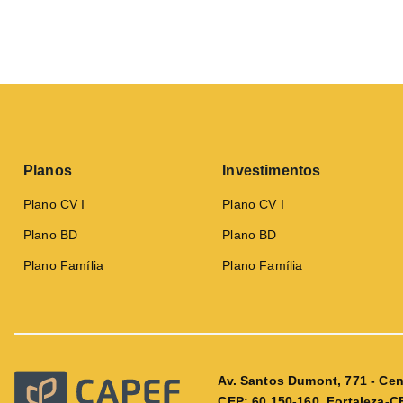
Planos
Investimentos
Plano CV I
Plano CV I
Plano BD
Plano BD
Plano Família
Plano Família
Av. Santos Dumont, 771 - Cen
CEP: 60.150-160, Fortaleza-C