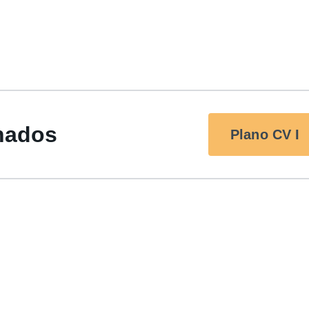
lhados
Plano CV I