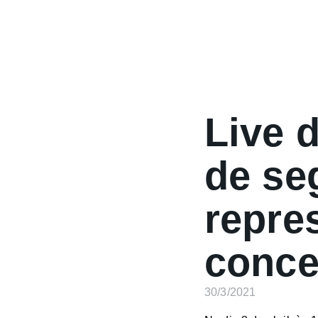
Live 
de se
repre
conce
30/3/2021