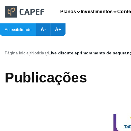
Planos
Investimentos
Cont
A-
A+
Acessibilidade
Página inicial
Noticias
Live discute aprimoramento de seguranç
/
/
Publicações