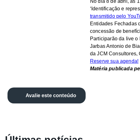
No dia 8 de abril, às
‘Identificação e repr
transmitido pelo You
Entidades Fechadas de
concessão de benefíci
Participarão da live o
Jarbas Antonio de Bi
da JCM Consultores, 
Reserve sua agenda!
Matéria publicada p
Avalie este conteúdo
Últimas notícias