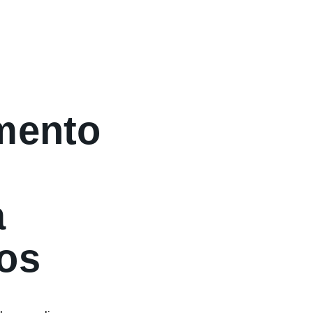
mento
a
os