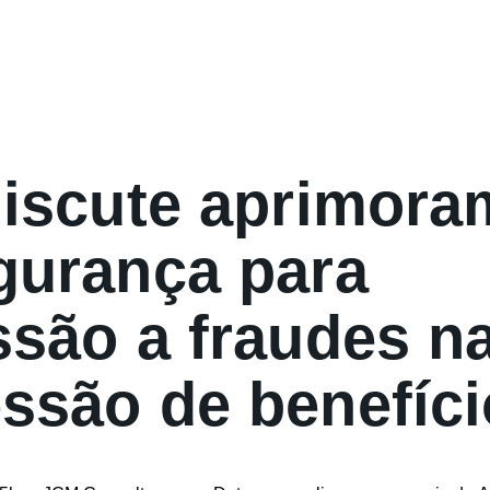
discute aprimora
gurança para
ssão a fraudes n
ssão de benefíci