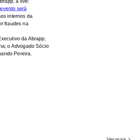
rapp, a live:
evento será
os internos da
r fraudes na
 Executivo da Abrapp,
cha; o Advogado Sócio
nando Pereira.
Ver mais