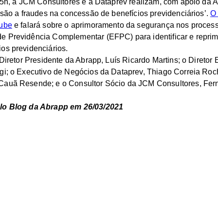
 15h, a JCM Consultores e a Dataprev realizam, com apoio da Ab
essão a fraudes na concessão de benefícios previdenciários’.
O 
Tube
e falará sobre o aprimoramento da segurança nos process
 Previdência Complementar (EFPC) para identificar e reprimi
os previdenciários.
 Diretor Presidente da Abrapp, Luís Ricardo Martins; o Diretor
agi; o Executivo de Negócios da Dataprev, Thiago Correia Ro
Cauã Resende; e o Consultor Sócio da JCM Consultores, Fer
elo Blog da Abrapp em 26/03/2021