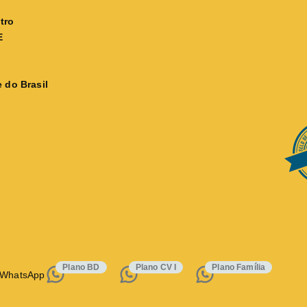
tro
E
 do Brasil
Plano BD
Plano CV I
Plano Família
 WhatsApp