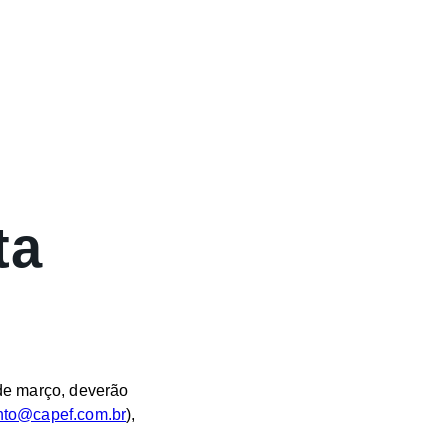
ta
de março, deverão
nto@capef.com.br
),