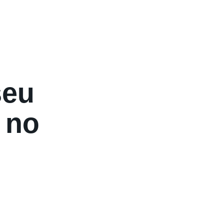
seu
 no