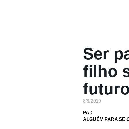
Ser p
filho 
futur
8/8/2019
PAI:
ALGUÉM PARA SE 