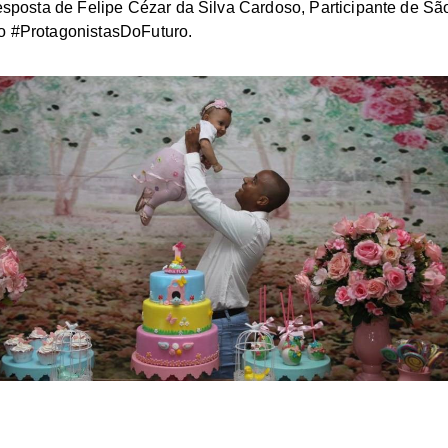
esposta de Felipe Cézar da Silva Cardoso, Participante de S
ão #ProtagonistasDoFuturo.