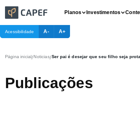
Planos
Investimentos
Cont
A-
A+
Acessibilidade
Página inicial
Noticias
Ser pai é desejar que seu filho seja pro
/
/
Publicações