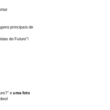
 amar
agens principais de
stas do Futuro"!
turo?" e
uma foto
mbro!