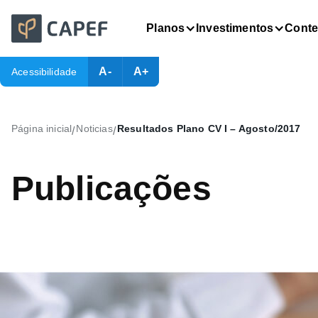
Planos
Investimentos
Cont
A-
A+
Acessibilidade
Página inicial
Noticias
Resultados Plano CV I – Agosto/2017
/
/
Publicações