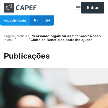
Entrar
A-
A+
Acessibilidade
Página
Noticias
Precisando organizar as finanças? Nosso
/
/
inicial
Clube de Benefícios pode lhe ajudar
Publicações