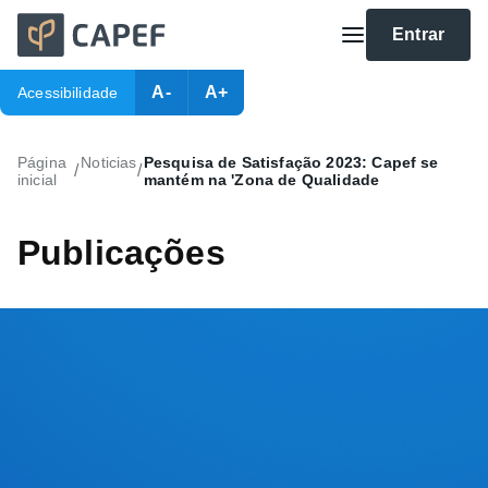
Entrar
A-
A+
Acessibilidade
Página
Noticias
Pesquisa de Satisfação 2023: Capef se
/
/
inicial
mantém na 'Zona de Qualidade
Publicações