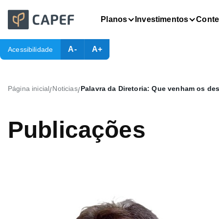
Planos
Investimentos
Cont
A-
A+
Acessibilidade
Página inicial
Noticias
Palavra da Diretoria: Que venham os des
/
/
Publicações