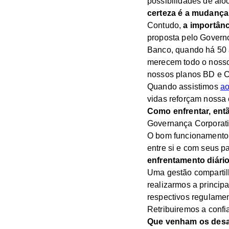
possibilidades de al
certeza é a mudança
Contudo,
a importânc
proposta pelo Governo
Banco, quando há 50 
merecem todo o nosso
nossos planos BD e C
Quando assistimos
ao
vidas reforçam nossa
Como enfrentar, entã
Governança Corporati
O bom funcionamento 
entre si e com seus p
enfrentamento diári
Uma gestão compartil
realizarmos a princip
respectivos regulamen
Retribuiremos a confi
Que venham os desa