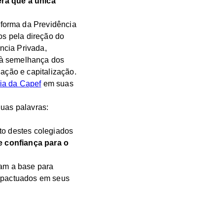
ra que a única
eforma da Previdência
os pela direção do
ncia Privada,
 à semelhança dos
ção e capitalização.
ia da Capef
em suas
uas palavras:
o destes colegiados
e confiança para o
am a base para
s pactuados em seus