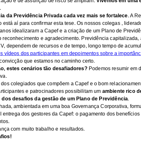
ocação e de assunção de risco se ampliam.
Vivemos em uma e
.
ia da Previdência Privada cada vez mais se fortalece
. A R
 está aí para confirmar esta tese. Os nossos colegas , liderad
anos idealizaram a Capef e a criação de um Plano de Previdê
 reconhecimento e agradecimento. Previdência capitalizada,
V, dependem de recursos e de tempo, longo tempo de acumula
s vídeos dos participantes em depoimentos sobre a importânc
 convicção que estamos no caminho certo.
o, estes cenários tão desafiadores?
Podemos resumir em d
va.
dos colegiados que compõem a Capef e o bom relacionament
articipantes e patrocinadores possibilitam um
ambiente rico d
o dos desafios da gestão de um Plano de Previdência
.
hada, ambientada em uma boa Governança Corporativa, form
al entrega dos gestores da Capef: o pagamento dos benefício
tos.
ança com muito trabalho e resultados.
fios!