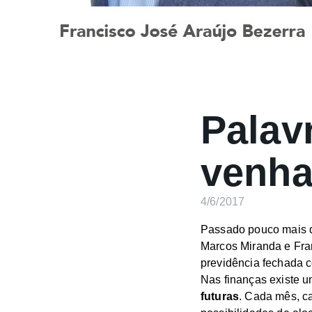
Palav
venha
4/6/2017
Passado pouco mais de
Marcos Miranda e Fran
previdência fechada 
Nas finanças existe 
futuras
. Cada mês, ca