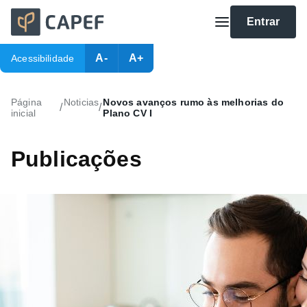
Entrar
A-
A+
Acessibilidade
Página
Noticias
Novos avanços rumo às melhorias do
/
/
inicial
Plano CV I
Publicações