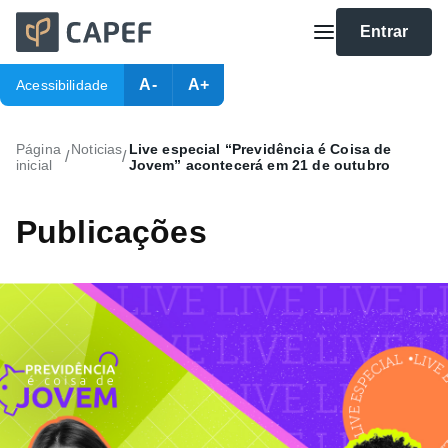
Entrar
A-
A+
Acessibilidade
Página
Noticias
Live especial “Previdência é Coisa de
/
/
inicial
Jovem” acontecerá em 21 de outubro
Publicações