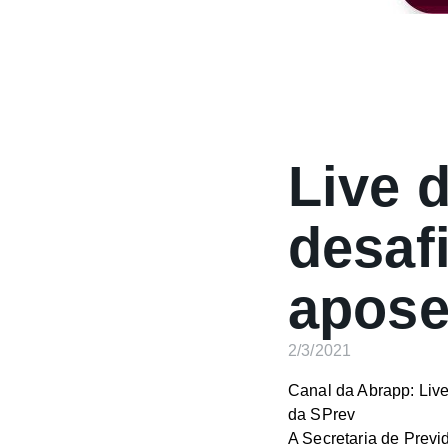
Live 
desaf
apose
2/3/2021
Canal da Abrapp: Liv
da SPrev
A Secretaria de Previ