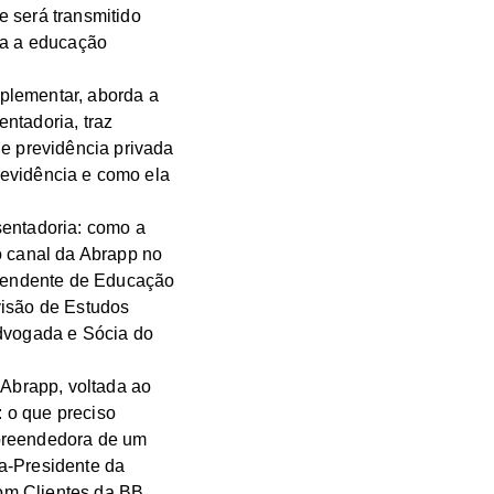
e será transmitido
ra a educação
plementar, aborda a
ntadoria, traz
de previdência privada
previdência e como ela
sentadoria: como a
o canal da Abrapp no
intendente de Educação
visão de Estudos
advogada e Sócia do
 Abrapp, voltada ao
: o que preciso
mpreendedora de um
a-Presidente da
om Clientes da BB