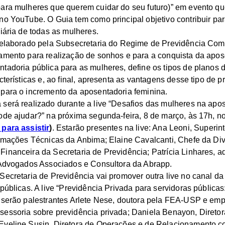
ara mulheres que querem cuidar do seu futuro)” em evento qu
no YouTube. O Guia tem como principal objetivo contribuir pa
iária de todas as mulheres.
, elaborado pela Subsecretaria do Regime de Previdência Com
amento para realização de sonhos e para a conquista da apose
tadoria pública para as mulheres, define os tipos de planos 
cterísticas e, ao final, apresenta as vantagens desse tipo de 
para o incremento da aposentadoria feminina.
será realizado durante a live “Desafios das mulheres na apo
ode ajudar?” na próxima segunda-feira, 8 de março, às 17h, n
 para assistir
)
. Estarão presentes na live: Ana Leoni, Super
ormações Técnicas da Anbima; Elaine Cavalcanti, Chefe da Di
inanceira da Secretaria de Previdência; Patrícia Linhares, 
 Advogados Associados e Consultora da Abrapp.
Secretaria de Previdência vai promover outra live no canal da
públicas. A live “Previdência Privada para servidoras públicas
e serão palestrantes Arlete Nese, doutora pela FEA-USP e e
essoria sobre previdência privada; Daniela Benayon, Diretor
Eveline Susin, Diretora de Operações e de Relacionamento c