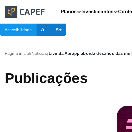
Planos
Investimentos
Cont
A-
A+
Acessibilidade
Página inicial
Noticias
Live da Abrapp aborda desafios das mu
/
/
Publicações