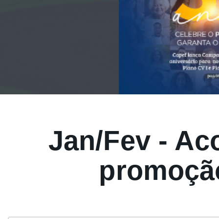
Jan/Fev - Ac
promoção