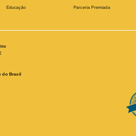
Educação
Parceria Premiada
tro
E
 do Brasil