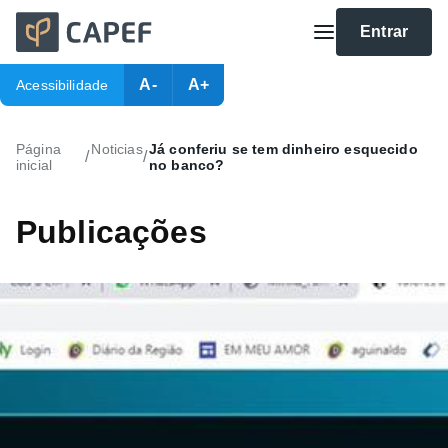
Entrar
A-
A+
Acessibilidade
Página
Noticias
Já conferiu se tem dinheiro esquecido
/
/
inicial
no banco?
Publicações