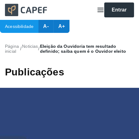
Entrar
A-
A+
Acessibilidade
Página
Noticias
Eleição da Ouvidoria tem resultado
/
/
inicial
definido; saiba quem é o Ouvidor eleito
Publicações