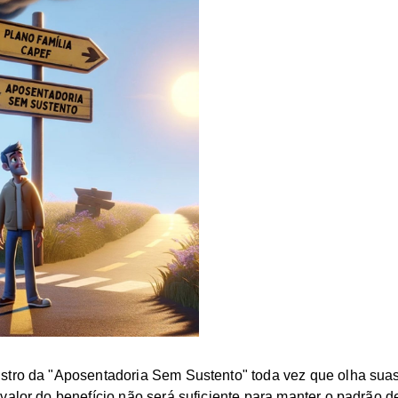
stro da "Aposentadoria Sem Sustento" toda vez que olha suas
valor do benefício não será suficiente para manter o padrão d