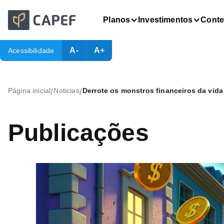
Planos
Investimentos
Cont
A-
A+
Acessibilidade
Página inicial
Noticias
Derrote os monstros financeiros da vida
/
/
Publicações