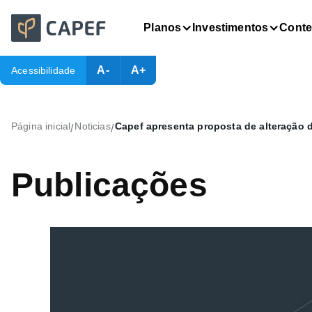
Planos
Investimentos
Cont
A-
A+
Acessibilidade
Página inicial
Noticias
Capef apresenta proposta de alteração d
/
/
Publicações