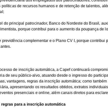
previdenciária dos empregados dos patrocinadores, contribui
 políticas de recursos humanos e de retenção de talentos, alé
al;
l do principal patrocinador, Banco do Nordeste do Brasil, au
mentista, porque contribui para o aumento da poupança de lo
 previdência complementar e o Plano CV I, porque contribui 
pantes.
cesso de inscrição automática, a Capef continuará comprom
ia de seu público-alvo, atuando desde o ingresso do particip
as, vantagens, regras da inscrição automática; como também 
iária, apresentando os resultados obtidos, extratos individuai
eventos presenciais e online, além canais diretos para esclar
s regras para a inscrição automática