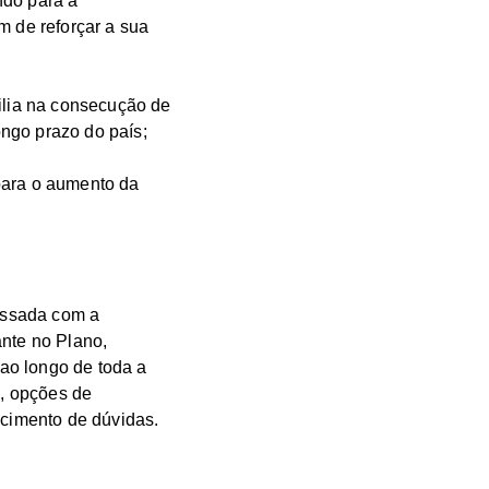
ndo para a
m de reforçar a sua
xilia na consecução de
ngo prazo do país;
para o aumento da
issada com a
ante no Plano,
ao longo de toda a
s, opções de
ecimento de dúvidas.