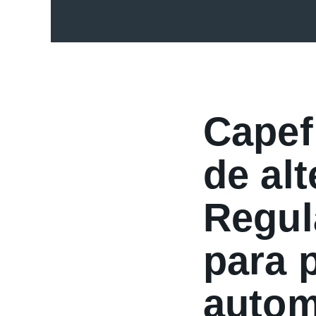
Capef
de al
Regul
para p
autom