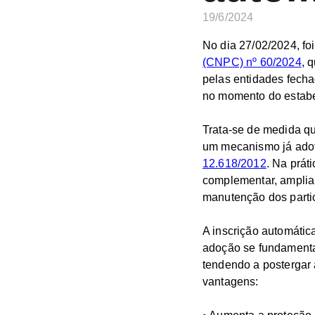
19/6/2024
No dia 27/02/2024, fo
(CNPC) nº 60/2024
, 
pelas entidades fecha
no momento do estabel
Trata-se de medida qu
um mecanismo já adot
12.618/2012
. Na prát
complementar, amplia
manutenção dos parti
A inscrição automáti
adoção se fundamenta
tendendo a postergar
vantagens: