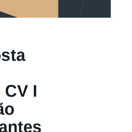
sta
 CV I
ão
pantes