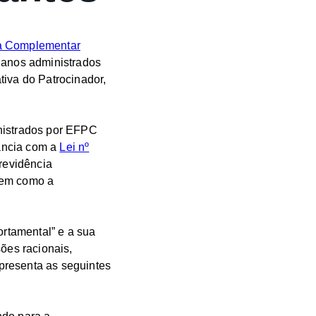
ia Complementar
planos administrados
tiva do Patrocinador,
inistrados por EFPC
ância com a
Lei nº
previdência
bem como a
rtamental” e a sua
ões racionais,
presenta as seguintes