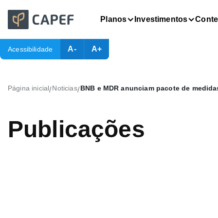
Planos
Investimentos
Cont
A-
A+
Acessibilidade
Página inicial
Noticias
BNB e MDR anunciam pacote de medidas
/
/
Publicações