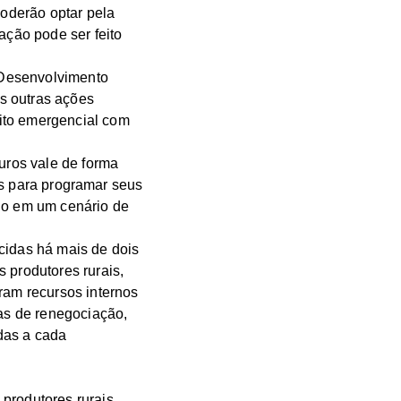
oderão optar pela
ação pode ser feito
o Desenvolvimento
s outras ações
ito emergencial com
ros vale de forma
ros para programar seus
udo em um cenário de
cidas há mais de dois
 produtores rurais,
ram recursos internos
as de renegociação,
das a cada
produtores rurais,