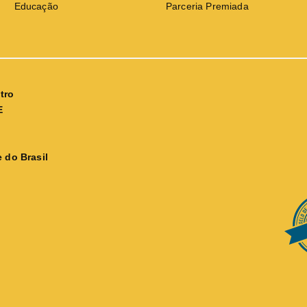
Educação
Parceria Premiada
tro
E
 do Brasil