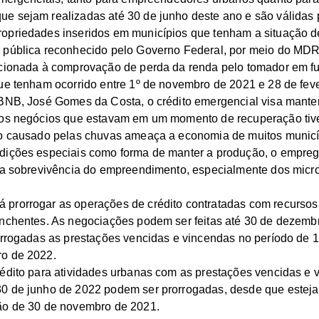
e sejam realizadas até 30 de junho deste ano e são válidas 
opriedades inseridos em municípios que tenham a situação 
 pública reconhecido pelo Governo Federal, por meio do MDR
icionada à comprovação de perda da renda pelo tomador em f
ue tenham ocorrido entre 1º de novembro de 2021 e 28 de feve
BNB, José Gomes da Costa, o crédito emergencial visa mante
tos negócios que estavam em um momento de recuperação tive
zo causado pelas chuvas ameaça a economia de muitos munic
dições especiais como forma de manter a produção, o empre
ria sobrevivência do empreendimento, especialmente dos mic
prorrogar as operações de crédito contratadas com recursos
nchentes. As negociações podem ser feitas até 30 de dezembr
orrogadas as prestações vencidas e vincendas no período de 
o de 2022.
édito para atividades urbanas com as prestações vencidas e 
0 de junho de 2022 podem ser prorrogadas, desde que estej
ão de 30 de novembro de 2021.