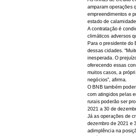
amparam operações qu
empreendimentos e pr
estado de calamidade
A contratação é cond
climáticos adversos q
Para o presidente do 
dessas cidades. “Mui
inesperada. O prejuí
oferecendo essas con
muitos casos, a próp
negócios”, afirma.
O BNB também poderá 
com atingidos pelas e
rurais poderão ser pr
2021 a 30 de dezembr
Já as operações de cr
dezembro de 2021 e 3
adimplência na posiç