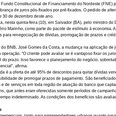
 Fundo Constitucional de Financiamento do Nordeste (FNE) p
brança de juros pós-fixados por pré-fixados. O pedido de alter
 e 30 de dezembro deste ano.
a, nesta quinta-feira (10), em Salvador (BA), pelo ministro d
rio Marinho, como parte do pacote de estímulo à economia. A
 para renegociação de dívidas, prorrogação de prazos e créd
 do BNB, José Gomes da Costa, a mudança na aplicação de ju
 da operação. “O cliente pode avaliar se é vantajoso fixar os ju
l do prazo. Isso favorece o planejamento do negócio, sobret
encial”, afirma.
a é a oferta de até 95% de descontos para quitar dívidas ven
sibilidade de prorrogar prazos de pagamento. São beneficiados
is e de serviços em toda região de atuação do banco que capta
ns, que antes eram oferecidas somente períodos de campanh
tempo indeterminado. As condições dos benefícios são avalia
s
emergenciais, tanto para empreendedores urbanos quanto para 