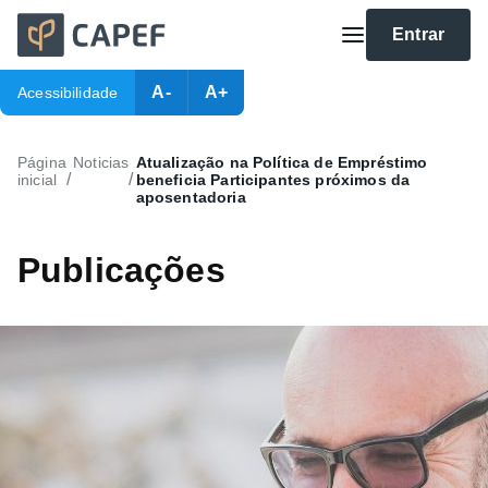
Entrar
A-
A+
Acessibilidade
Página
Noticias
Atualização na Política de Empréstimo
/
/
inicial
beneficia Participantes próximos da
aposentadoria
Publicações