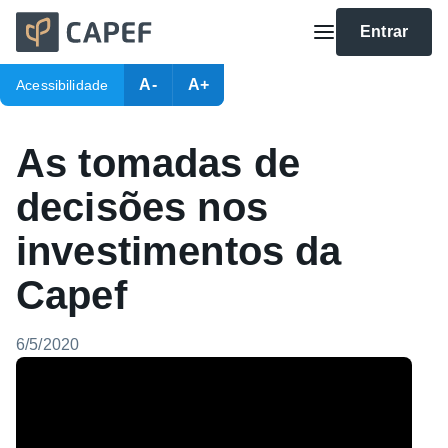
Entrar
A-
A+
Acessibilidade
As tomadas de
decisões nos
investimentos da
Capef
6/5/2020