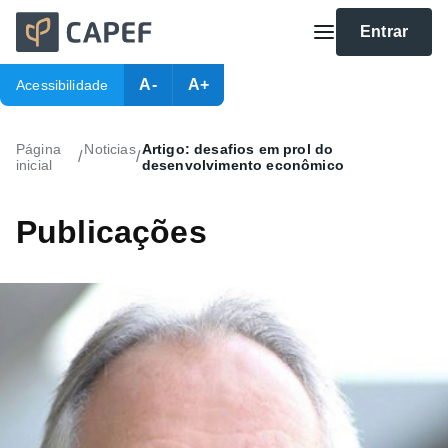
Entrar
A-
A+
Acessibilidade
Página
Noticias
Artigo: desafios em prol do
/
/
inicial
desenvolvimento econômico
Publicações