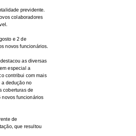
alidade previdente.
ovos colaboradores
vel.
gosto e 2 de
os novos funcionários.
 destacou as diversas
 em especial a
nco contribui com mais
o a dedução no
s coberturas de
6 novos funcionários
rente de
tação, que resultou