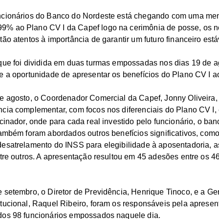
ncionários do Banco do Nordeste está chegando com uma ment
% ao Plano CV I da Capef logo na cerimônia de posse, os n
ão atentos à importância de garantir um futuro financeiro está
que foi dividida em duas turmas empossadas nos dias 19 de a
e a oportunidade de apresentar os benefícios do Plano CV I a
e agosto, o Coordenador Comercial da Capef, Jonny Oliveira,
cia complementar, com focos nos diferenciais do Plano CV I,
cinador, onde para cada real investido pelo funcionário, o ba
também foram abordados outros benefícios significativos, com
esatrelamento do INSS para elegibilidade à aposentadoria, a
ntre outros. A apresentação resultou em 45 adesões entre os 4
 setembro, o Diretor de Previdência, Henrique Tinoco, e a Ge
tucional, Raquel Ribeiro, foram os responsáveis pela apresen
dos 98 funcionários empossados naquele dia.