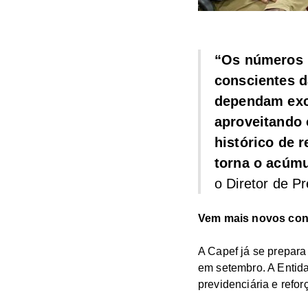
“Os números 
conscientes d
dependam excl
aproveitando 
histórico de 
torna o acúmu
o Diretor de P
Vem mais novos conv
A Capef já se prepara
em setembro. A Entid
previdenciária e refor