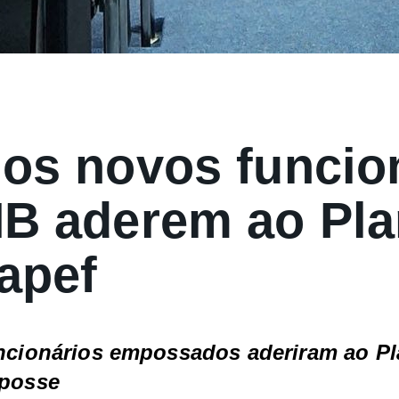
os novos funcio
B aderem ao Pl
Capef
uncionários empossados aderiram ao Pl
 posse