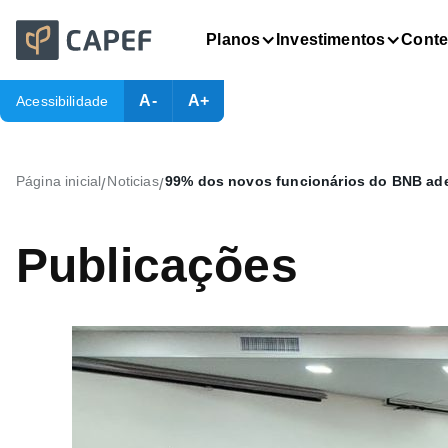
Planos
Investimentos
Cont
A-
A+
Acessibilidade
Página inicial
Noticias
99% dos novos funcionários do BNB ade
/
/
Publicações