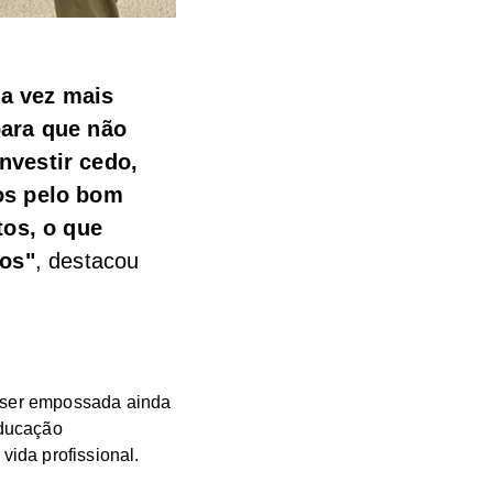
a vez mais
para que não
nvestir cedo,
os pelo bom
tos, o que
nos"
, destacou
a ser empossada ainda
educação
vida profissional.