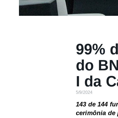
99% d
do BN
I da 
5/9/2024
143 de 144 f
cerimônia de