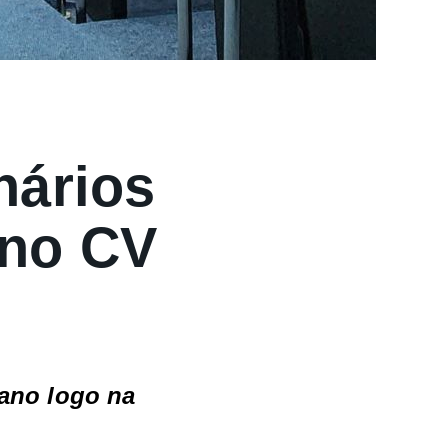
nários
ano CV
ano logo na