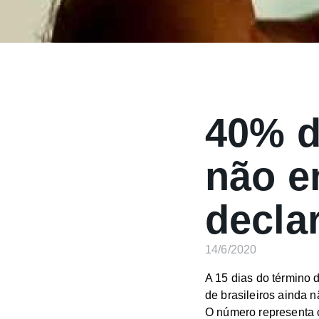
40% d
não e
decla
14/6/2020
A 15 dias do término 
de brasileiros ainda 
O número representa 