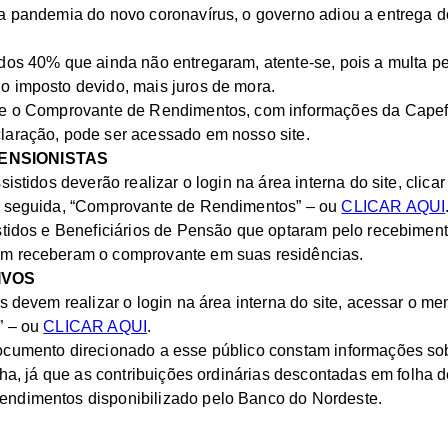
da pandemia do novo coronavírus, o governo adiou a entrega 
dos 40% que ainda não entregaram, atente-se, pois a multa pe
o imposto devido, mais juros de mora.
ue o Comprovante de Rendimentos, com informações da Capef
laração, pode ser acessado em nosso site.
ENSIONISTAS
sistidos deverão realizar o login na área interna do site, clic
m seguida, “Comprovante de Rendimentos” – ou
CLICAR AQUI
istidos e Beneficiários de Pensão que optaram pelo recebime
m receberam o comprovante em suas residências.
IVOS
s devem realizar o login na área interna do site, acessar o me
” – ou
CLICAR AQUI
.
ocumento direcionado a esse público constam informações so
olha, já que as contribuições ordinárias descontadas em folh
ndimentos disponibilizado pelo Banco do Nordeste.