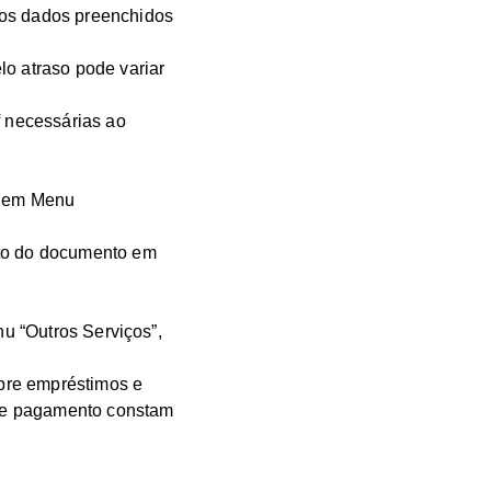
dos dados preenchidos
lo atraso pode variar
 necessárias ao
ar em Menu
.
nto do documento em
nu “Outros Serviços”,
bre empréstimos e
a de pagamento constam