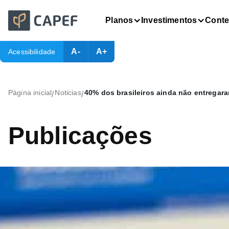
Planos
Investimentos
Cont
A-
A+
Acessibilidade
Página inicial
Noticias
40% dos brasileiros ainda não entregara
/
/
Publicações