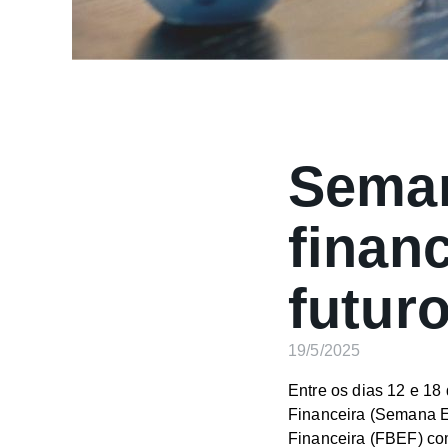
Seman
finan
futur
19/5/2025
Entre os dias 12 e 1
Financeira (Semana E
Financeira (FBEF) com