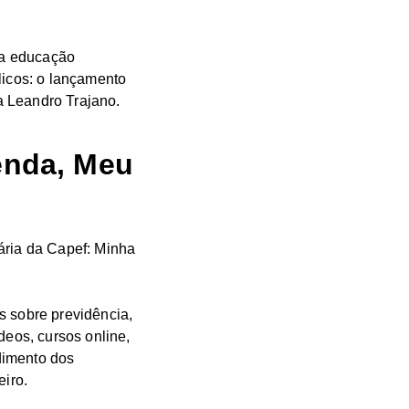
da educação
licos: o lançamento
a Leandro Trajano.
enda, Meu
ária da Capef: Minha
s sobre previdência,
deos, cursos online,
ndimento dos
eiro.