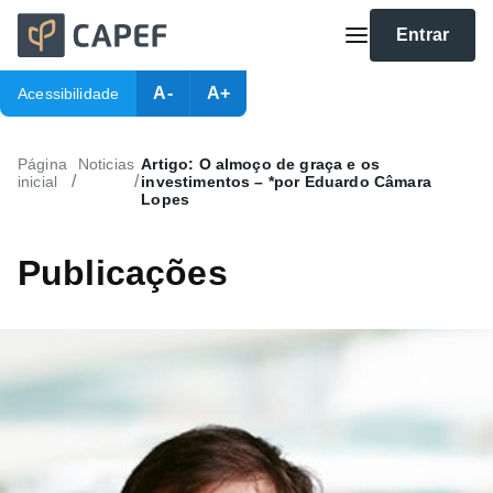
Entrar
A-
A+
Acessibilidade
Página
Noticias
Artigo: O almoço de graça e os
/
/
inicial
investimentos – *por Eduardo Câmara
Lopes
Publicações