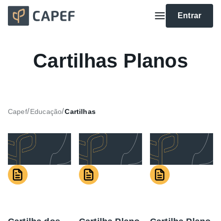
Entrar
Cartilhas Planos
/
/
Capef
Educação
Cartilhas