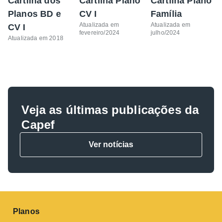
Cartilha dos
Cartilha Plano
Cartilha Plano
Planos BD e
CV I
Família
Atualizada em
Atualizada em
CV I
fevereiro/2024
julho/2024
Atualizada em 2018
Veja as últimas publicações da
Capef
Ver notícias
Planos