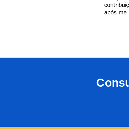
contribui
após me d
Consu