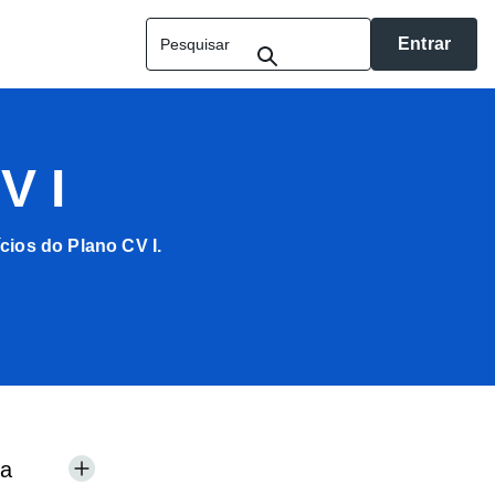
Entrar
V I
cios do Plano CV I.
sa