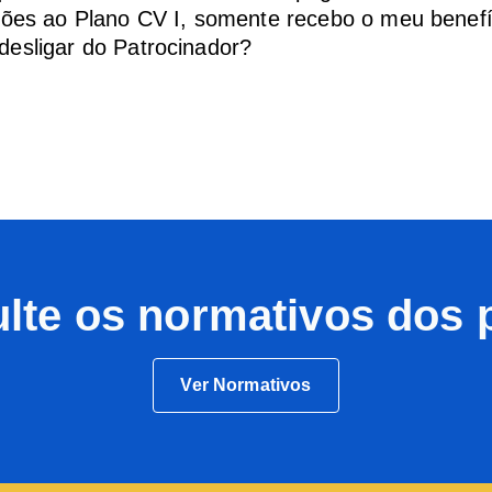
ções ao Plano CV I, somente recebo o meu benefí
esligar do Patrocinador?
lte os normativos dos 
Ver Normativos