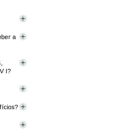
eber a
,
V I?
ícios?