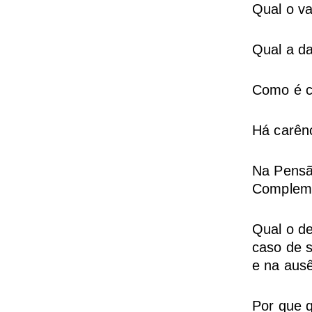
Qual o va
Qual a da
Como é ca
Há carênc
Na Pensão
Compleme
Qual o de
caso de s
e na aus
Por que 