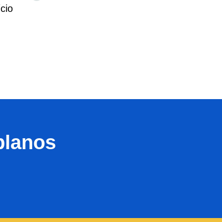
cio
planos