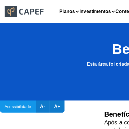
Planos
Investimentos
Cont
Be
Esta área foi cria
A-
A+
Acessibilidade
Benefí
Após a co