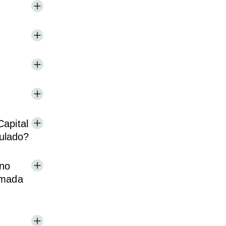
apital
ulado?
 no
amada